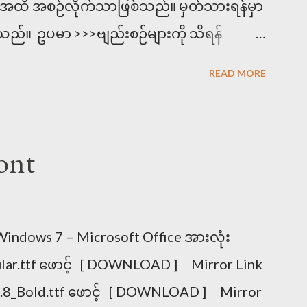
အ အထိ အစဉ်လိုက်သာဖြစ်သည်။ မှတ်သားရန်မှာ
ည်။ ဥပမာ >>>ဗျည်းစဉ်များကို သိရန်
့်ပါ။ အိတ်ကပ်၊ ခါသာ၊ မာလာ၊ ငါးသိုင်း၊
READ MORE
 ငါးသိုင်း၊ ဉာဏ၊ ညအခါ၊ မာလာ၊ အိတ်ကပ်။
********** ပင့်၊ရစ်၊ဆွဲ၊ထိုး သည် ယ၊ရ၊ဝ၊ဟ
ို့ကြောင့် ယ၊ရ၊ဝ၊ဟ အစဉ်လိုက်အတိုင်းစဉ်ရ
ont
ကြှ၊ကွှ။ ကျွှ၊ကြွှ။ (ကဗျည်းနှင့် ပေါင်းပြထား
ကျ=က ယ။ ကြ=က ရ။ ကှ=က ဟ။ ကွ=က ဝ
က ယ ဟ။ ကြှ=က ရ ဟ။ ကွှ=က ဝ ဟ ကျွှ=က ယ
indows 7 – Microsoft Office အားလုံး
ပမာ >>>မျောက်ကြီး၊ မွဲတေ၊ မျှတ၊ မြို့မ၊
lar.ttf ဖောင့် [ DOWNLOAD ] Mirror Link
ြီး၊ မြို့မ၊ မွဲတေ၊ မှတ်ခြင်၊ မြွေပါ၊ မျှတ၊
1.8_Bold.ttf ဖောင့် [ DOWNLOAD ] Mirror