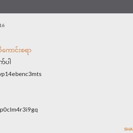
16
ိကောင်းစရာ
ုက်ပါ
clyp14ebenc3mts
nfp0clm4r3i9gq
SHA