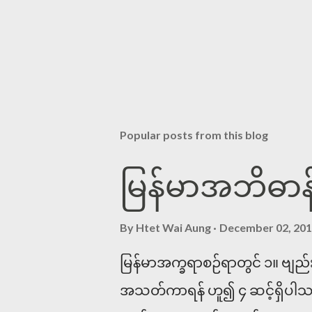
Popular posts from this blog
မြန်မာအဘိဓာန
By
Htet Wai Aung
December 02, 20
မြန်မာအက္ခရာစဉ်ရာတွင် ၁။ ဗျည
အသတ်ကာရန် ဟူ၍ ၄ ဆင့်ရှိပါသည်။