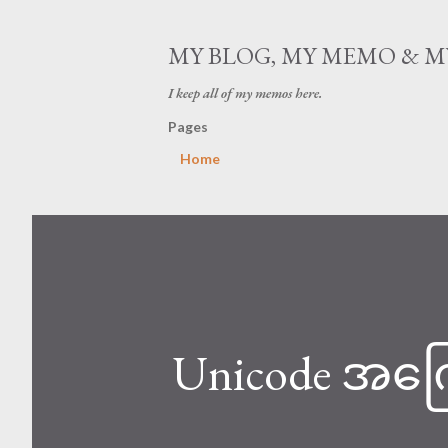
MY BLOG, MY MEMO & 
I keep all of my memos here.
Pages
Home
Unicode အက