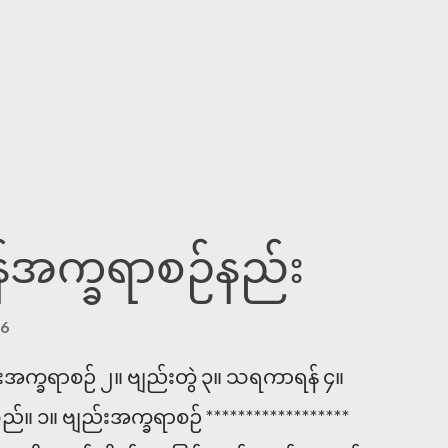
်အက္ခရာစဉ်နည်း
16
်းအက္ခရာစဉ် ၂။ ဗျည်းတွဲ ၃။ သရကာရန် ၄။
 ၁။ ဗျည်းအက္ခရာစဉ် ******************