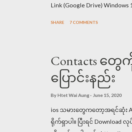
မွှေးပျံ့။ <<< ...
Link (Google Drive) Windows 1
အတွက် – Pyidaungsu-2.5_Regu
SHARE
7 COMMENTS
(Google Drive) – Pyidaungsu
Link (Google Drive) iPhone, i
ဖောင့်ပရိုဖိုင် Safari Browse
Contacts တွေကို 
Link (Google Drive) Downloa
ပြောင်းနည်း
Keyboard အသုံးပြုခြင်း Down
အဟောင်း – Myanmar3_MultiOS
By
Htet Wai Aung
June 15, 2020
(Google Driv...
ios သမားတွေကတော့အရင်ဆုံး App
ရိုက်ရှာပါ။ ပြီးရင် Download လု