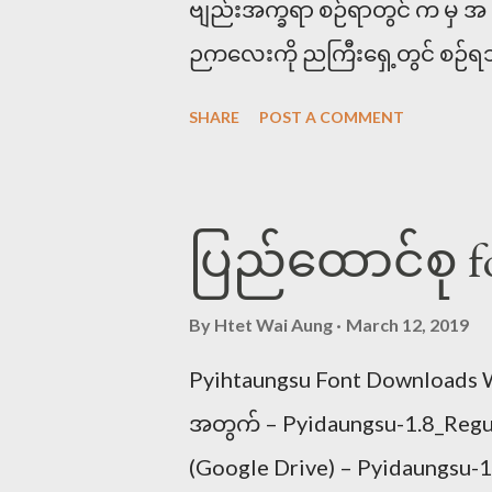
ဗျည်းအက္ခရာ စဉ်ရာတွင် က မှ 
ဉကလေးကို ညကြီးရှေ့တွင် စဉ်ရသ
အောက်ပါစာများကို အက္ခရာစဉ်ကြည
SHARE
POST A COMMENT
ဉာဏ၊ ညအခါ၊ ကတိ။ ကတိ၊ ခါသာ၊
ဟု အဖြေရပါသည်<<< ၂။ ဗျည်းတွဲ 
၏ စာလုံးဆင့်ပုံစံ ဖြစ်ပါသည်။ ထ
ပြည်ထောင်စု f
သည်။ ကျ၊ကြ၊ကှ၊ကွ။ ကျွ၊ ကြွ။ ကျှ၊
ပါသည်) ရှင်းအောင်ပြရပါက 
By
Htet Wai Aung
March 12, 2019
ကျွ=က ယ ဝ။ ကြွ=က ရ ဝ ကျှ=
Pyihtaungsu Font Downloads W
ဝ ဟ။ ကြွှ=က ရ ဝ ဟ ဖြစ်ပါသည်။ ဥ
အတွက် – Pyidaungsu-1.8_Regu
မှတ်ခြင်၊ မြွေပါ၊ မွှေးပျံ့။ မျောက်က
(Google Drive) – Pyidaungsu-