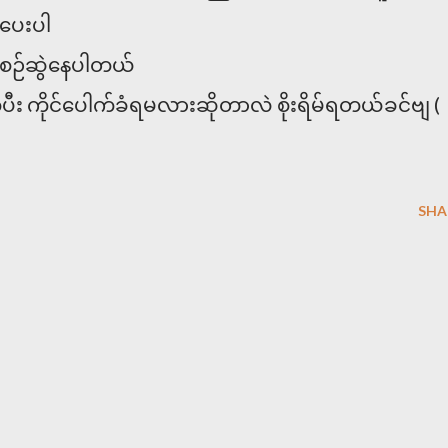
ပေးပါ
စီအစဉ်ဆွဲနေပါတယ်
ီး ကိုင်ပေါက်ခံရမလားဆိုတာလဲ စိုးရိမ်ရတယ်ခင်ဗျ (
SHA