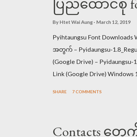
ပြည်ထောင်စု f
သည်။ ကျ၊ကြ၊ကှ၊ကွ။ ကျွ၊ ကြွ။ ကျှ၊
ပါသည်) ရှင်းအောင်ပြရပါက 
By
Htet Wai Aung
March 12, 2019
ကျွ=က ယ ဝ။ ကြွ=က ရ ဝ ကျှ=
Pyihtaungsu Font Downloads W
ဝ ဟ။ ကြွှ=က ရ ဝ ဟ ဖြစ်ပါသည်။ ဥ
အတွက် – Pyidaungsu-1.8_Regu
မှတ်ခြင်၊ မြွေပါ၊ မွှေးပျံ့။ မျောက်က
(Google Drive) – Pyidaungsu-
မွှေးပျံ့။ <<< ...
Link (Google Drive) Windows 1
အတွက် – Pyidaungsu-2.5_Regu
SHARE
7 COMMENTS
(Google Drive) – Pyidaungsu
Link (Google Drive) iPhone, i
ဖောင့်ပရိုဖိုင် Safari Browse
Contacts တွေကို 
Link (Google Drive) Downloa