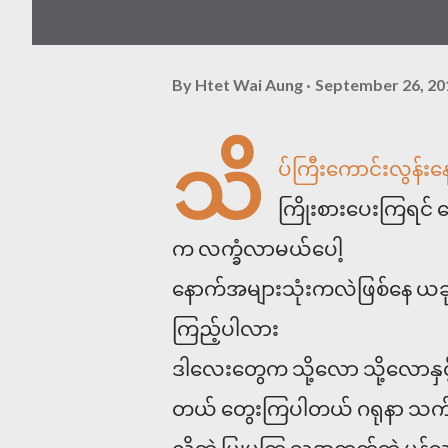
By
Htet Wai Aung
September 26, 20
သိ
ပ်ကြီးကောင်းလွန်းနေလ
ကြိုးစားပေးကြရင် ဇေ
က လက္ခံလာမယ်ပေါ့
နောက်အများသုံးကလဲဖြစ်နေ ယခုက
ကြည့်ပါလား
ဒါလေးတွေက သို့လော သို့လောနှင့
တယ် တွေးကြပါတယ် ဂရုနာ သက်