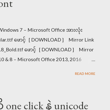
ont
ကြှ၊ကွှ။ ကျွှ၊ကြွှ။ (ကဗျည်းနှင့် ပေါင်းပြထား
ကျ=က ယ။ ကြ=က ရ။ ကှ=က ဟ။ ကွ=က ဝ
က ယ ဟ။ ကြှ=က ရ ဟ။ ကွှ=က ဝ ဟ ကျွှ=က ယ
indows 7 – Microsoft Office အားလုံး
ပမာ >>>မျောက်ကြီး၊ မွဲတေ၊ မျှတ၊ မြို့မ၊
lar.ttf ဖောင့် [ DOWNLOAD ] Mirror Link
ြီး၊ မြို့မ၊ မွဲတေ၊ မှတ်ခြင်၊ မြွေပါ၊ မျှတ၊
1.8_Bold.ttf ဖောင့် [ DOWNLOAD ] Mirror
0 & 8 – Microsoft Office 2013, 2016
lar.ttf ဖောင့် [ DOWNLOAD ] Mirror Link
READ MORE
-2.5_Bold.ttf ဖောင့် [ DOWNLOAD ] Mirror
Pad အတွက် – Pyidaungsu-2.4.mobileconfig
r ကိုသုံး၍ ဒေါင်းပါ [ DOWNLOAD ] Mirror
one click နဲ့ unicode
d Myanmar Unicode Keyboards KeyMan