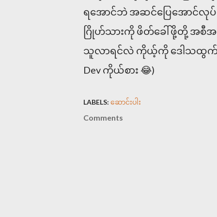
ရအောင်ဘဲ အဆင်ပြေအောင်လုပ်
ဂြိုဟ်သားကို ဖိတ်ခေါ်ဖို့တို့ အ
သူလာရင်လဲ ကိုယ့်ကို ဒေါသထွက်ပ
Dev ကိုယ်စား
😂
)
LABELS:
ဆောင်းပါး
Comments