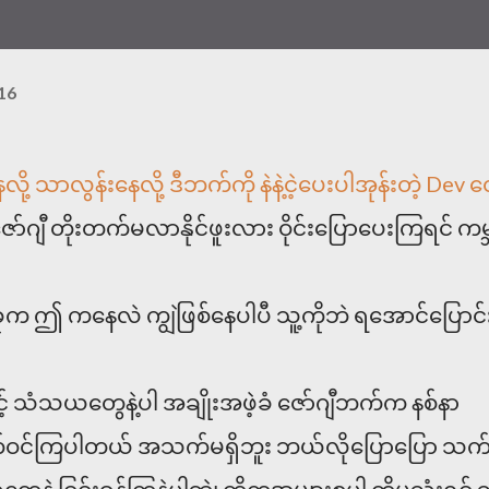
16
ို့ သာလွန်းနေလို့ ဒီဘက်ကို နဲနဲ့ငဲ့ပေးပါအုန်းတဲ့ Dev တ
ာ်ဂျီ တိုးတက်မလာနိုင်ဖူးလား ဝိုင်းပြောပေးကြရင် ကမ္
 ဤ ကနေလဲ ကျွဲဖြစ်နေပါပီ သူ့ကိုဘဲ ရအောင်ပြောင်
် သံသယတွေနဲ့ပါ အချိုးအဖဲ့ခံ ဇော်ဂျီဘက်က နစ်နာ
ဝင်ကြပါတယ် အသက်မရှိဘူး ဘယ်လိုပြောပြော သက်ရ