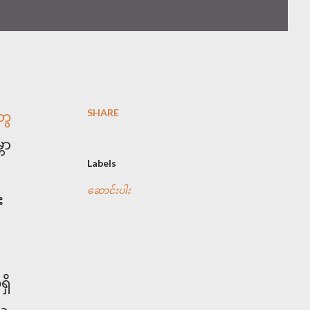
SHARE
ွေ
ဘာ
Labels
ဆောင်းပါး
း
ှိ