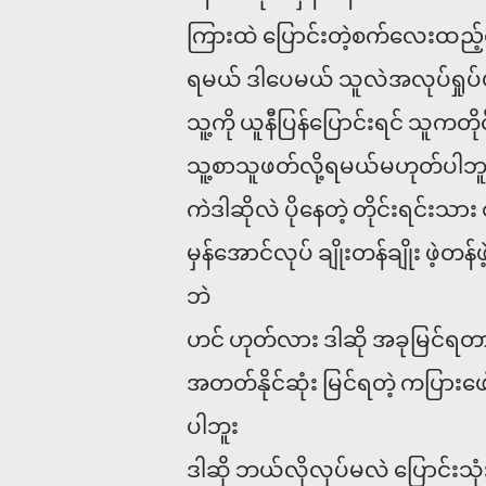
ကြားထဲ ပြောင်းတဲ့စက်လေးထည့
ရမယ် ဒါပေမယ် သူလဲအလုပ်ရှုပ်ပါ
သူ့ကို ယူနီပြန်ပြောင်းရင် သူကတ
သူ့စာသူဖတ်လို့ရမယ်မဟုတ်ပါဘူ
ကဲဒါဆိုလဲ ပိုနေတဲ့ တိုင်းရင်းသား
မှန်အောင်လုပ် ချိုးတန်ချိုး ဖဲ့တန
ဘဲ
ဟင် ဟုတ်လား ဒါဆို အခုမြင်ရတ
အတတ်နိုင်ဆုံး မြင်ရတဲ့ ကပြားဖေ
ပါဘူး
ဒါဆို ဘယ်လိုလုပ်မလဲ ပြောင်းသ