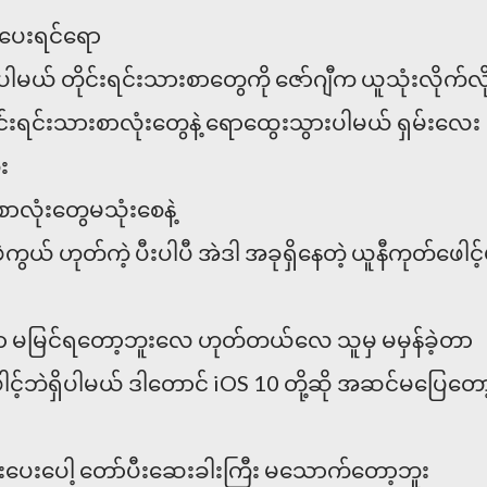
်ပေးရင်ရော
မယ် တိုင်းရင်းသားစာတွေကို ဇော်ဂျီက ယူသုံးလိုက်လို
ိုင်းရင်းသားစာလုံးတွေနဲ့ ရောထွေးသွားပါမယ် ရှမ်းလေး
း
 စာလုံးတွေမသုံးစေနဲ့
်ဖဲ့ကွယ် ဟုတ်ကဲ့ ပီးပါပီ အဲဒါ အခုရှိနေတဲ့ ယူနီကုတ်ဖေါင့်
ာ မမြင်ရတော့ဘူးလေ ဟုတ်တယ်လေ သူမှ မမှန်ခဲ့တာ
ါင့်ဘဲရှိပါမယ် ဒါတောင် iOS 10 တို့ဆို အဆင်မပြေတော
ုံးပေးပေါ့ တော်ပီးဆေးခါးကြီး မသောက်တော့ဘူး