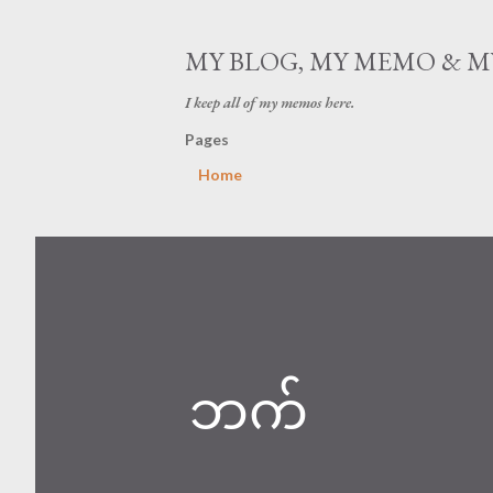
MY BLOG, MY MEMO & 
I keep all of my memos here.
Pages
Home
ဘက်