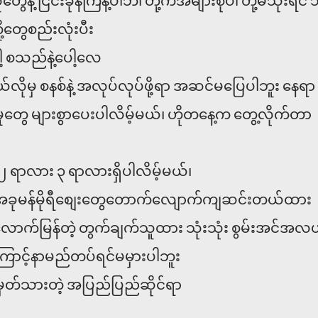
ေနဲ့ ငြင်းခုန်ကြနဲ့ပါဘဲ၊ တို့ကအများစုပါ တို့မသုံးရင် 
ု့တွေစည်းလုံးပီး
 စသည်နဲ့ပေါ့လေ
လိုမှ စနစ်နဲ့ အလုပ်လုပ်ဖို့ရာ အဆင်မပြေပါဘူး နေရာ
ှုတွေ များစွာပေးပါလိမ့်မယ်၊ ဟိုတနေ့က တွေ့လိုက်တာ
း ၂ ရာလား ၃ ရာလားရှိပါလိမ့်မယ်၊
် အခုမန်မိုရီစျေးတွေတောက်လျောက်ကျဆင်းတယ်ထား
လောက်မြန်တဲ့ တွက်ချက်သူထား သုံးသုံး စွမ်းအင်အ
ောင့်နာမည်တပ်ရင်မမှားပါဘူး
မှတ်သားတဲ့ အပြည်ပြည်ဆိုင်ရာ