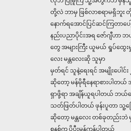
လိုဘဲ ပြုမူကြ သူ့အတွက်ဘဲ မှန်သူတွ
တို့လဲ ဘာမှ ဖြစ်လာစရာမရှိဘူး တိ
နောက်ရအောင်ပြင်ဆင်ကြတာပေါ့
နည်းပညာပိုင်းအရ ဇော်ဂျီဟာ ဘယ်
တွေ အများကြီး ယူမယ် ရှုပ်ထွေးမ
လေး မန္တလေးဆို သူမှာ
မှတ်ရင် သူနဲ့ရေးရင် အမျိုးပေါင်
ဆိုတော့ မန်မိုရီနေရာစားပါတယ
ရှာဖို့ရာ အချိန်ယူရပါတယ် ဘယ်
သတ်ဖြတ်ပါတယ် ဖုန်းပူတာ သူ့ကြ
ဆိုတော့ မန္တလေး တစ်ခုတည်းဘဲ 
စနစ်က ပိုပီးမှန်ကန်ပါတယ်