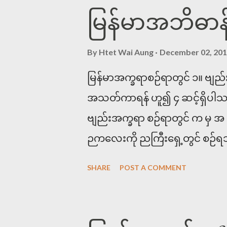
မြန်မာအဘိဓာန
By
Htet Wai Aung
December 02, 20
မြန်မာအက္ခရာစဉ်ရာတွင် ၁။ ဗျည
အသတ်ကာရန် ဟူ၍ ၄ ဆင့်ရှိပါသည်။
ဗျည်းအက္ခရာ စဉ်ရာတွင် က မှ 
ဉကလေးကို ညကြီးရှေ့တွင် စဉ်ရသ
အောက်ပါစာများကို အက္ခရာစဉ်ကြည
SHARE
POST A COMMENT
ဉာဏ၊ ညအခါ၊ ကတိ။ ကတိ၊ ခါသာ၊
ဟု အဖြေရပါသည်<<< ၂။ ဗျည်းတွဲ 
၏ စာလုံးဆင့်ပုံစံ ဖြစ်ပါသည်။ ထ