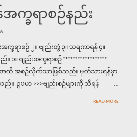
်အက္ခရာစဉ်နည်း
16
်းအက္ခရာစဉ် ၂။ ဗျည်းတွဲ ၃။ သရကာရန် ၄။
 ၁။ ဗျည်းအက္ခရာစဉ် ******************
အ အထိ အစဉ်လိုက်သာဖြစ်သည်။ မှတ်သားရန်မှာ
ည်။ ဥပမာ >>>ဗျည်းစဉ်များကို သိရန်
့်ပါ။ အိတ်ကပ်၊ ခါသာ၊ မာလာ၊ ငါးသိုင်း၊
READ MORE
 ငါးသိုင်း၊ ဉာဏ၊ ညအခါ၊ မာလာ၊ အိတ်ကပ်။
********** ပင့်၊ရစ်၊ဆွဲ၊ထိုး သည် ယ၊ရ၊ဝ၊ဟ
ို့ကြောင့် ယ၊ရ၊ဝ၊ဟ အစဉ်လိုက်အတိုင်းစဉ်ရ