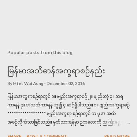
P
o
s
Popular posts from this blog
t
a
မြန်မာအဘိဓာန်အက္ခရာစဉ်နည်း
C
o
By
Htet Wai Aung
December 02, 2016
m
m
မြန်မာအက္ခရာစဉ်ရာတွင် ၁။ ဗျည်းအက္ခရာစဉ် ၂။ ဗျည်းတွဲ ၃။ သရ
e
n
ကာရန် ၄။ အသတ်ကာရန် ဟူ၍ ၄ ဆင့်ရှိပါသည်။ ၁။ ဗျည်းအက္ခရာစဉ်
t
****************** ဗျည်းအက္ခရာ စဉ်ရာတွင် က မှ အ အထိ
အစဉ်လိုက်သာဖြစ်သည်။ မှတ်သားရန်မှာ ဉကလေးကို ညကြီးရှေ့တွင်
စဉ်ရသည်။ ဥပမာ >>>ဗျည်းစဉ်များကို သိရန် အောက်ပါစာများကို
SHARE
POST A COMMENT
READ MORE