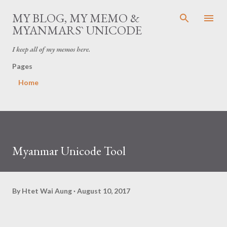
Skip to main content
MY BLOG, MY MEMO &
MYANMARS` UNICODE
I keep all of my memos here.
Pages
Home
Myanmar Unicode Tool
By
Htet Wai Aung
August 10, 2017