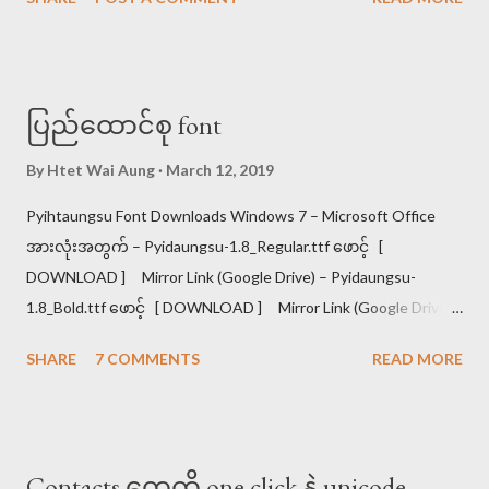
အက္ခရာစဉ်ကြည့်ပါ။ အိတ်ကပ်၊ ခါသာ၊ မာလာ၊ ငါးသိုင်း၊ ဉာဏ၊ ည
အခါ၊ ကတိ။ ကတိ၊ ခါသာ၊ ငါးသိုင်း၊ ဉာဏ၊ ညအခါ၊ မာလာ၊
အိတ်ကပ်။ ဟု အဖြေရပါသည်<<< ၂။ ဗျည်းတွဲ ********** ပင့်၊ရစ်၊
ဆွဲ၊ထိုး သည် ယ၊ရ၊ဝ၊ဟ ၏ စာလုံးဆင့်ပုံစံ ဖြစ်ပါသည်။ ထို့ကြောင့်
ပြည်ထောင်စု font
ယ၊ရ၊ဝ၊ဟ အစဉ်လိုက်အတိုင်းစဉ်ရသည်။ ကျ၊ကြ၊ကှ၊ကွ။ ကျွ၊ ကြွ။
ကျှ၊ကြှ၊ကွှ။ ကျွှ၊ကြွှ။ (ကဗျည်းနှင့် ပေါင်းပြထားပါသည်) ရှင်းအောင်
By
Htet Wai Aung
March 12, 2019
ပြရပါက ကျ=က ယ။ ကြ=က ရ။ ကှ=က ဟ။ ကွ=က ဝ ကျွ=က ယ ဝ။
Pyihtaungsu Font Downloads Windows 7 – Microsoft Office
ကြွ=က ရ ဝ ကျှ=က ယ ဟ။ ကြှ=က ရ ဟ။ ကွှ=က ဝ ဟ ကျွှ=က ယ ဝ
အားလုံးအတွက် – Pyidaungsu-1.8_Regular.ttf ဖောင့် [
ဟ။ ကြွှ=က ရ ဝ ဟ ဖြစ်ပါသည်။ ဥပမာ >>>မျောက်ကြီး၊ မွဲတေ၊
DOWNLOAD ] Mirror Link (Google Drive) – Pyidaungsu-
မျှတ၊ မြို့မ၊ မှတ်ခြင်၊ မြွေပါ၊ မွှေးပျံ့။ မျောက်ကြီး၊ မြို့မ၊ မွဲတေ၊ မှတ်
1.8_Bold.ttf ဖောင့် [ DOWNLOAD ] Mirror Link (Google Drive)
ခြင်၊ မြွေပါ၊ မျှတ၊ မွှေးပျံ့။ <<< ...
Windows 10 & 8 – Microsoft Office 2013, 2016 အတွက် –
SHARE
7 COMMENTS
READ MORE
Pyidaungsu-2.5_Regular.ttf ဖောင့် [ DOWNLOAD ] Mirror Link
(Google Drive) – Pyidaungsu-2.5_Bold.ttf ဖောင့် [ DOWNLOAD
] Mirror Link (Google Drive) iPhone, iPad အတွက် – Pyidaungsu-
2.4.mobileconfig ဖောင့်ပရိုဖိုင် Safari Browser ကိုသုံး၍ ဒေါင်းပါ [
Contacts တွေကို one click နဲ့ unicode