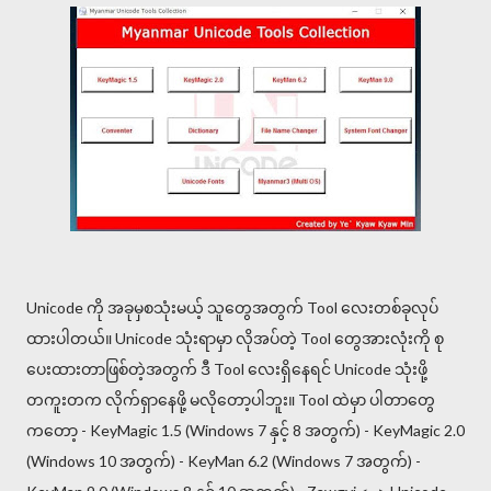
Unicode ကို အခုမှစသုံးမယ့် သူတွေအတွက် Tool လေးတစ်ခုလုပ်
ထားပါတယ်။ Unicode သုံးရာမှာ လိုအပ်တဲ့ Tool တွေအားလုံးကို စု
ပေးထားတာဖြစ်တဲ့အတွက် ဒီ Tool လေးရှိနေရင် Unicode သုံးဖို့
တကူးတက လိုက်ရှာနေဖို့ မလိုတော့ပါဘူး။ Tool ထဲမှာ ပါတာတွေ
ကတော့ - KeyMagic 1.5 (Windows 7 နှင့် 8 အတွက်) - KeyMagic 2.0
(Windows 10 အတွက်) - KeyMan 6.2 (Windows 7 အတွက်) -