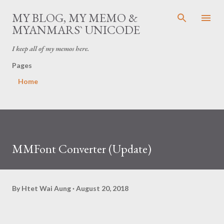
Skip to main content
MY BLOG, MY MEMO &
MYANMARS` UNICODE
I keep all of my memos here.
Pages
Home
MMFont Converter (Update)
By
Htet Wai Aung
August 20, 2018