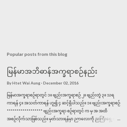
Popular posts from this blog
မြန်မာအဘိဓာန်အက္ခရာစဉ်နည်း
By
Htet Wai Aung
December 02, 2016
မြန်မာအက္ခရာစဉ်ရာတွင် ၁။ ဗျည်းအက္ခရာစဉ် ၂။ ဗျည်းတွဲ ၃။ သရ
ကာရန် ၄။ အသတ်ကာရန် ဟူ၍ ၄ ဆင့်ရှိပါသည်။ ၁။ ဗျည်းအက္ခရာစဉ်
****************** ဗျည်းအက္ခရာ စဉ်ရာတွင် က မှ အ အထိ
အစဉ်လိုက်သာဖြစ်သည်။ မှတ်သားရန်မှာ ဉကလေးကို ညကြီးရှေ့တွင်
စဉ်ရသည်။ ဥပမာ >>>ဗျည်းစဉ်များကို သိရန် အောက်ပါစာများကို