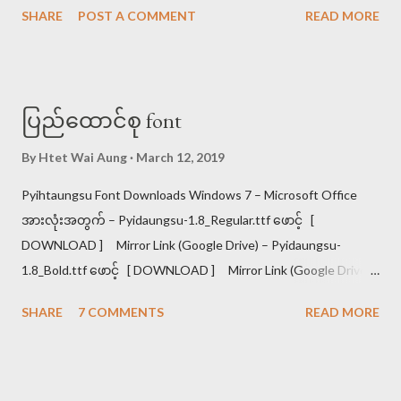
SHARE
POST A COMMENT
READ MORE
အက္ခရာစဉ်ကြည့်ပါ။ အိတ်ကပ်၊ ခါသာ၊ မာလာ၊ ငါးသိုင်း၊ ဉာဏ၊ ည
အခါ၊ ကတိ။ ကတိ၊ ခါသာ၊ ငါးသိုင်း၊ ဉာဏ၊ ညအခါ၊ မာလာ၊
အိတ်ကပ်။ ဟု အဖြေရပါသည်<<< ၂။ ဗျည်းတွဲ ********** ပင့်၊ရစ်၊
ဆွဲ၊ထိုး သည် ယ၊ရ၊ဝ၊ဟ ၏ စာလုံးဆင့်ပုံစံ ဖြစ်ပါသည်။ ထို့ကြောင့်
ပြည်ထောင်စု font
ယ၊ရ၊ဝ၊ဟ အစဉ်လိုက်အတိုင်းစဉ်ရသည်။ ကျ၊ကြ၊ကှ၊ကွ။ ကျွ၊ ကြွ။
ကျှ၊ကြှ၊ကွှ။ ကျွှ၊ကြွှ။ (ကဗျည်းနှင့် ပေါင်းပြထားပါသည်) ရှင်းအောင်
By
Htet Wai Aung
March 12, 2019
ပြရပါက ကျ=က ယ။ ကြ=က ရ။ ကှ=က ဟ။ ကွ=က ဝ ကျွ=က ယ ဝ။
Pyihtaungsu Font Downloads Windows 7 – Microsoft Office
ကြွ=က ရ ဝ ကျှ=က ယ ဟ။ ကြှ=က ရ ဟ။ ကွှ=က ဝ ဟ ကျွှ=က ယ ဝ
အားလုံးအတွက် – Pyidaungsu-1.8_Regular.ttf ဖောင့် [
ဟ။ ကြွှ=က ရ ဝ ဟ ဖြစ်ပါသည်။ ဥပမာ >>>မျောက်ကြီး၊ မွဲတေ၊
DOWNLOAD ] Mirror Link (Google Drive) – Pyidaungsu-
မျှတ၊ မြို့မ၊ မှတ်ခြင်၊ မြွေပါ၊ မွှေးပျံ့။ မျောက်ကြီး၊ မြို့မ၊ မွဲတေ၊ မှတ်
1.8_Bold.ttf ဖောင့် [ DOWNLOAD ] Mirror Link (Google Drive)
ခြင်၊ မြွေပါ၊ မျှတ၊ မွှေးပျံ့။ <<< ...
Windows 10 & 8 – Microsoft Office 2013, 2016 အတွက် –
SHARE
7 COMMENTS
READ MORE
Pyidaungsu-2.5_Regular.ttf ဖောင့် [ DOWNLOAD ] Mirror Link
(Google Drive) – Pyidaungsu-2.5_Bold.ttf ဖောင့် [ DOWNLOAD
] Mirror Link (Google Drive) iPhone, iPad အတွက် – Pyidaungsu-
2.4.mobileconfig ဖောင့်ပရိုဖိုင် Safari Browser ကိုသုံး၍ ဒေါင်းပါ [