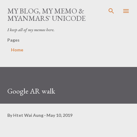
Skip to main content
MY BLOG, MY MEMO &
MYANMARS` UNICODE
I keep all of my memos here.
Pages
Home
Google AR walk
By
Htet Wai Aung
May 10, 2019