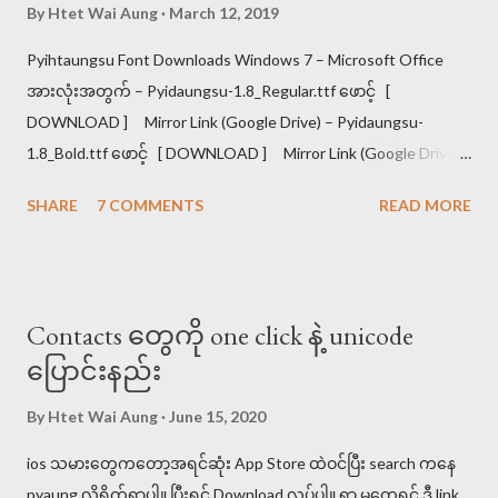
ကျှ၊ကြှ၊ကွှ။ ကျွှ၊ကြွှ။ (ကဗျည်းနှင့် ပေါင်းပြထားပါသည်) ရှင်းအောင်
By
Htet Wai Aung
March 12, 2019
ပြရပါက ကျ=က ယ။ ကြ=က ရ။ ကှ=က ဟ။ ကွ=က ဝ ကျွ=က ယ ဝ။
Pyihtaungsu Font Downloads Windows 7 – Microsoft Office
ကြွ=က ရ ဝ ကျှ=က ယ ဟ။ ကြှ=က ရ ဟ။ ကွှ=က ဝ ဟ ကျွှ=က ယ ဝ
အားလုံးအတွက် – Pyidaungsu-1.8_Regular.ttf ဖောင့် [
ဟ။ ကြွှ=က ရ ဝ ဟ ဖြစ်ပါသည်။ ဥပမာ >>>မျောက်ကြီး၊ မွဲတေ၊
DOWNLOAD ] Mirror Link (Google Drive) – Pyidaungsu-
မျှတ၊ မြို့မ၊ မှတ်ခြင်၊ မြွေပါ၊ မွှေးပျံ့။ မျောက်ကြီး၊ မြို့မ၊ မွဲတေ၊ မှတ်
1.8_Bold.ttf ဖောင့် [ DOWNLOAD ] Mirror Link (Google Drive)
ခြင်၊ မြွေပါ၊ မျှတ၊ မွှေးပျံ့။ <<< ...
Windows 10 & 8 – Microsoft Office 2013, 2016 အတွက် –
SHARE
7 COMMENTS
READ MORE
Pyidaungsu-2.5_Regular.ttf ဖောင့် [ DOWNLOAD ] Mirror Link
(Google Drive) – Pyidaungsu-2.5_Bold.ttf ဖောင့် [ DOWNLOAD
] Mirror Link (Google Drive) iPhone, iPad အတွက် – Pyidaungsu-
2.4.mobileconfig ဖောင့်ပရိုဖိုင် Safari Browser ကိုသုံး၍ ဒေါင်းပါ [
Contacts တွေကို one click နဲ့ unicode
DOWNLOAD ] Mirror Link (Google Drive) Download Myanmar
ပြောင်းနည်း
Unicode Keyboards KeyMan Keyboard အသုံးပြုခြင်း Download
Myanmar Unicode Fonts Myanmar3 အဟောင်း –
By
Htet Wai Aung
June 15, 2020
Myanmar3_MultiOS.ttf ဖောင့် [ DOWNLOAD ] Mirror Link
ios သမားတွေကတော့အရင်ဆုံး App Store ထဲဝင်ပြီး search ကနေ
(Google Driv...
pyaung လို့ရိုက်ရှာပါ။ ပြီးရင် Download လုပ်ပါ။ ရှာ မတွေ့ရင် ဒီ link