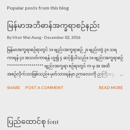
Popular posts from this blog
မြန်မာအဘိဓာန်အက္ခရာစဉ်နည်း
By
Htet Wai Aung
December 02, 2016
မြန်မာအက္ခရာစဉ်ရာတွင် ၁။ ဗျည်းအက္ခရာစဉ် ၂။ ဗျည်းတွဲ ၃။ သရ
ကာရန် ၄။ အသတ်ကာရန် ဟူ၍ ၄ ဆင့်ရှိပါသည်။ ၁။ ဗျည်းအက္ခရာစဉ်
****************** ဗျည်းအက္ခရာ စဉ်ရာတွင် က မှ အ အထိ
အစဉ်လိုက်သာဖြစ်သည်။ မှတ်သားရန်မှာ ဉကလေးကို ညကြီးရှေ့တွင်
စဉ်ရသည်။ ဥပမာ >>>ဗျည်းစဉ်များကို သိရန် အောက်ပါစာများကို
SHARE
POST A COMMENT
READ MORE
အက္ခရာစဉ်ကြည့်ပါ။ အိတ်ကပ်၊ ခါသာ၊ မာလာ၊ ငါးသိုင်း၊ ဉာဏ၊ ည
အခါ၊ ကတိ။ ကတိ၊ ခါသာ၊ ငါးသိုင်း၊ ဉာဏ၊ ညအခါ၊ မာလာ၊
အိတ်ကပ်။ ဟု အဖြေရပါသည်<<< ၂။ ဗျည်းတွဲ ********** ပင့်၊ရစ်၊
ဆွဲ၊ထိုး သည် ယ၊ရ၊ဝ၊ဟ ၏ စာလုံးဆင့်ပုံစံ ဖြစ်ပါသည်။ ထို့ကြောင့်
ပြည်ထောင်စု font
ယ၊ရ၊ဝ၊ဟ အစဉ်လိုက်အတိုင်းစဉ်ရသည်။ ကျ၊ကြ၊ကှ၊ကွ။ ကျွ၊ ကြွ။